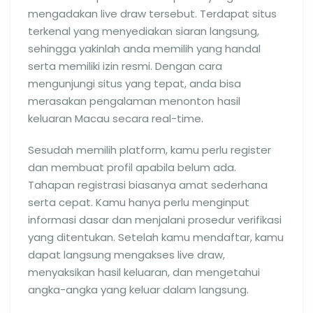
mengadakan live draw tersebut. Terdapat situs
terkenal yang menyediakan siaran langsung,
sehingga yakinlah anda memilih yang handal
serta memiliki izin resmi. Dengan cara
mengunjungi situs yang tepat, anda bisa
merasakan pengalaman menonton hasil
keluaran Macau secara real-time.
Sesudah memilih platform, kamu perlu register
dan membuat profil apabila belum ada.
Tahapan registrasi biasanya amat sederhana
serta cepat. Kamu hanya perlu menginput
informasi dasar dan menjalani prosedur verifikasi
yang ditentukan. Setelah kamu mendaftar, kamu
dapat langsung mengakses live draw,
menyaksikan hasil keluaran, dan mengetahui
angka-angka yang keluar dalam langsung.