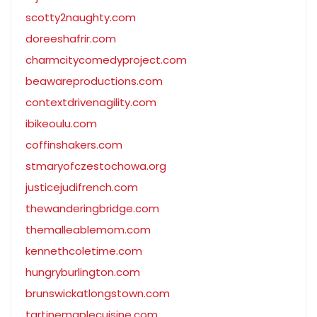
scotty2naughty.com
doreeshafrir.com
charmcitycomedyproject.com
beawareproductions.com
contextdrivenagility.com
ibikeoulu.com
coffinshakers.com
stmaryofczestochowa.org
justicejudifrench.com
thewanderingbridge.com
themalleablemom.com
kennethcoletime.com
hungryburlington.com
brunswickatlongstown.com
tartinemaplecuisine.com