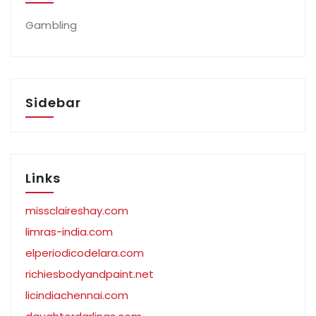
Gambling
Sidebar
Links
missclaireshay.com
limras-india.com
elperiodicodelara.com
richiesbodyandpaint.net
licindiachennai.com