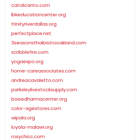
catolicanto.com
lbkeducationcenter.org
trinityriverdallas.org
perfectplace.net
3seasonsthaibistrooakland.com
scribblefire.com
yogaexpo.org
home-careassociates.com
andreacavaletto.com
parksleylivestocksupply.com
boisedharmacenter.org
color-agestores.com
wipala.org
loyola-malawi.org
rosychicc.com