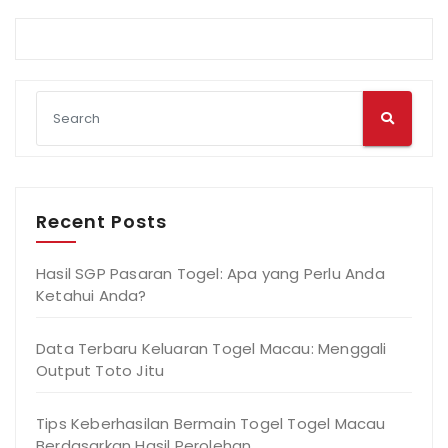
Recent Posts
Hasil SGP Pasaran Togel: Apa yang Perlu Anda
Ketahui Anda?
Data Terbaru Keluaran Togel Macau: Menggali
Output Toto Jitu
Tips Keberhasilan Bermain Togel Togel Macau
Berdasarkan Hasil Perolehan