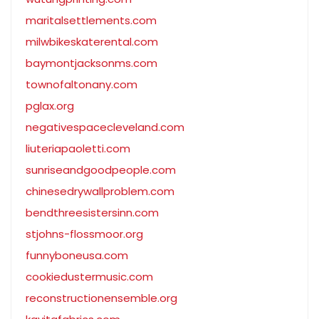
maritalsettlements.com
milwbikeskaterental.com
baymontjacksonms.com
townofaltonany.com
pglax.org
negativespacecleveland.com
liuteriapaoletti.com
sunriseandgoodpeople.com
chinesedrywallproblem.com
bendthreesistersinn.com
stjohns-flossmoor.org
funnyboneusa.com
cookiedustermusic.com
reconstructionensemble.org