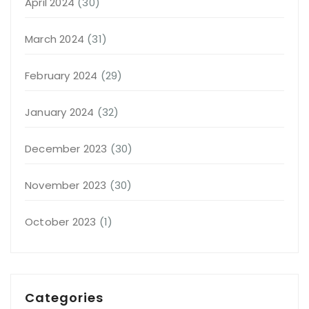
April 2024
(30)
March 2024
(31)
February 2024
(29)
January 2024
(32)
December 2023
(30)
November 2023
(30)
October 2023
(1)
Categories