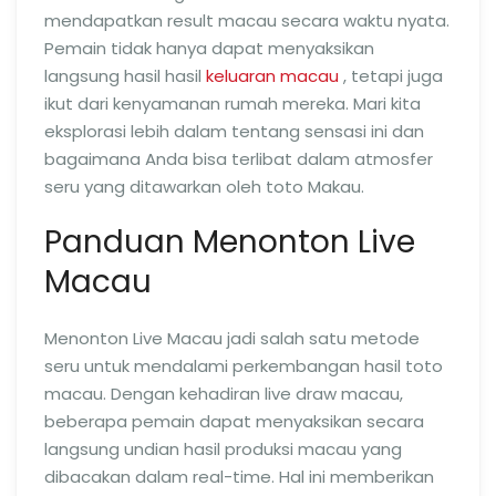
mendapatkan result macau secara waktu nyata.
Pemain tidak hanya dapat menyaksikan
langsung hasil hasil
keluaran macau
, tetapi juga
ikut dari kenyamanan rumah mereka. Mari kita
eksplorasi lebih dalam tentang sensasi ini dan
bagaimana Anda bisa terlibat dalam atmosfer
seru yang ditawarkan oleh toto Makau.
Panduan Menonton Live
Macau
Menonton Live Macau jadi salah satu metode
seru untuk mendalami perkembangan hasil toto
macau. Dengan kehadiran live draw macau,
beberapa pemain dapat menyaksikan secara
langsung undian hasil produksi macau yang
dibacakan dalam real-time. Hal ini memberikan