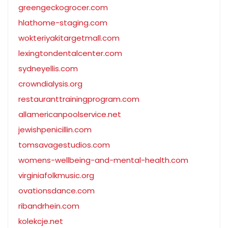
greengeckogrocer.com
hlathome-staging.com
wokteriyakitargetmall.com
lexingtondentalcenter.com
sydneyellis.com
crowndialysis.org
restauranttrainingprogram.com
allamericanpoolservice.net
jewishpenicillin.com
tomsavagestudios.com
womens-wellbeing-and-mental-health.com
virginiafolkmusic.org
ovationsdance.com
ribandrhein.com
kolekcje.net