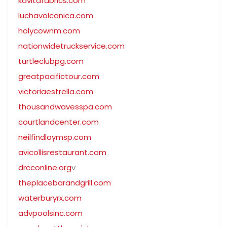
kavitafabrics.com
luchavolcanica.com
holycownm.com
nationwidetruckservice.com
turtleclubpg.com
greatpacifictour.com
victoriaestrella.com
thousandwavesspa.com
courtlandcenter.com
neilfindlaymsp.com
avicollisrestaurant.com
drcconline.org
v
theplacebarandgrill.com
waterburyrx.com
advpoolsinc.com