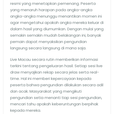
resmi yang menetapkan pemenang. Peserta
yang menaruh harapan pada angka-angka
angka-angka menunggu menantikan momen ini
agar mengetahui apakah angka mereka keluar di
dalam hasil yang diumumkan. Dengan mulai yang
semakin semakin mudah belakangan ini, banyak
pemain dapat menyaksikan pengundian
langsung secara langsung di mana saja.
Live Macau secara rutin memberikan informasi
terkini tentang pengeluaran hasil. Setiap sesi live
draw menyajikan rekap secara jelas serta real-
time. Hal ini memberi kepercayaan kepada
peserta bahwa pengundian dilakukan secara adil
dan acak. Masyarakat yang mengikuti
pengundian setia menanti tiap sesi pengundian,
mencari tahu apakah keberuntungan berpihak
kepada mereka.