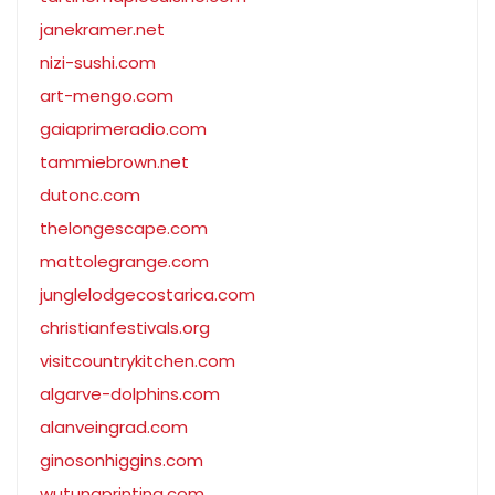
janekramer.net
nizi-sushi.com
art-mengo.com
gaiaprimeradio.com
tammiebrown.net
dutonc.com
thelongescape.com
mattolegrange.com
junglelodgecostarica.com
christianfestivals.org
visitcountrykitchen.com
algarve-dolphins.com
alanveingrad.com
ginosonhiggins.com
wutungprinting.com