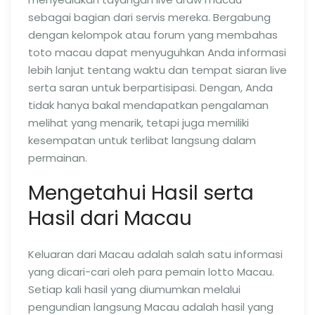
sebagai bagian dari servis mereka. Bergabung
dengan kelompok atau forum yang membahas
toto macau dapat menyuguhkan Anda informasi
lebih lanjut tentang waktu dan tempat siaran live
serta saran untuk berpartisipasi. Dengan, Anda
tidak hanya bakal mendapatkan pengalaman
melihat yang menarik, tetapi juga memiliki
kesempatan untuk terlibat langsung dalam
permainan.
Mengetahui Hasil serta
Hasil dari Macau
Keluaran dari Macau adalah salah satu informasi
yang dicari-cari oleh para pemain lotto Macau.
Setiap kali hasil yang diumumkan melalui
pengundian langsung Macau adalah hasil yang