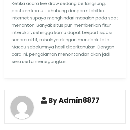
Ketika acara live draw sedang berlangsung,
pastikan kamu terhubung dengan stabil ke
internet supaya menghindari masalah pada saat
menonton. Banyak situs pun memberikan fitur
interaktif, sehingga kamu dapat berpartisipasi
secara aktif, misalnya dengan menebak toto
Macau sebelumnya hasil diberitahukan. Dengan
cara ini, pengalaman menontondan akan jadi
seru serta menegangkan.
By
Admin8877